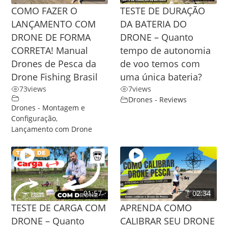
COMO FAZER O
TESTE DE DURAÇÃO
LANÇAMENTO COM
DA BATERIA DO
DRONE DE FORMA
DRONE – Quanto
CORRETA! Manual
tempo de autonomia
Drones de Pesca da
de voo temos com
Drone Fishing Brasil
uma única bateria?
73
views
7
views
Drones - Reviews
Drones - Montagem e
Configuração
,
Lançamento com Drone
01:57
02:34
TESTE DE CARGA COM
APRENDA COMO
DRONE – Quanto
CALIBRAR SEU DRONE