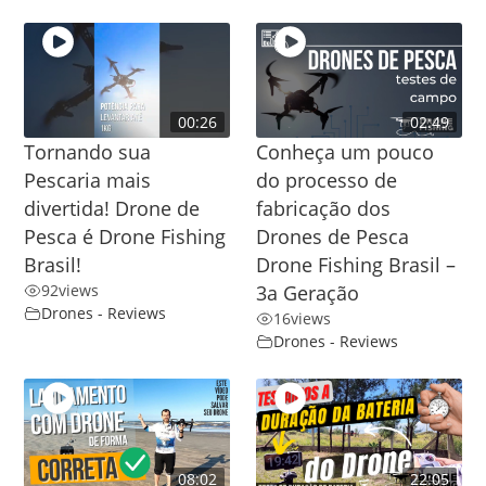
00:26
02:49
Tornando sua
Conheça um pouco
Pescaria mais
do processo de
divertida! Drone de
fabricação dos
Pesca é Drone Fishing
Drones de Pesca
Brasil!
Drone Fishing Brasil –
92
views
3a Geração
Drones - Reviews
16
views
Drones - Reviews
08:02
22:05