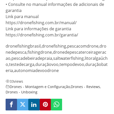
• Consulte no manual informações de adicionais de
garantia
Link para manual
https://dronefishing.com.br/manual/
Link para informações de garantia
https://dronefishing.com.br/garantia/
dronefishingbrasil,dronefishing,pescacomdrone,dro
nedepesca,fishingdrone,dronedepescaterceiragerac
ao,pescadebeiradepraia,saltwaterfishing,litoralgaúch
o,testedecarga,duraçãovoo,tempodevoo,duraçãobat
eria,autonomiadevoodrone
33
views
Drones - Montagem e Configuração
,
Drones - Reviews
,
Drones - Unboxing