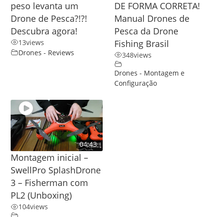
peso levanta um
DE FORMA CORRETA!
Drone de Pesca?!?!
Manual Drones de
Descubra agora!
Pesca da Drone
13
views
Fishing Brasil
Drones - Reviews
348
views
Drones - Montagem e
Configuração
04:43
Montagem inicial –
SwellPro SplashDrone
3 – Fisherman com
PL2 (Unboxing)
104
views